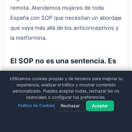
remota. Atendemos mujeres de toda
España con SOP que necesitan un abordaje
que vaya más allá de los anticonceptivos y
la metformina.
El SOP no es una sentencia. Es
un desequilibrio que se puede
Utilizamos cookies propias y de terceros para mejorar tu
experiencia, analizar el tráfico y mostrar contenido
corregir.
personalizado. Puedes aceptar todas, rechazar las no
esenciales o configurar tus preferencias.
Política de Cookies
Rechazar
Aceptar
El SOP no se cura, pero se puede controlar
hasta el punto de que deje de condicionar
Contacto
Llamar
WhatsApp
Dieta Gratuita
tu vida. Los anticonceptivos enmascaran