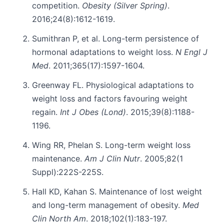
competition.
Obesity (Silver Spring)
.
2016;24(8):1612-1619.
Sumithran P, et al. Long-term persistence of
hormonal adaptations to weight loss.
N Engl J
Med
. 2011;365(17):1597-1604.
Greenway FL. Physiological adaptations to
weight loss and factors favouring weight
regain.
Int J Obes (Lond)
. 2015;39(8):1188-
1196.
Wing RR, Phelan S. Long-term weight loss
maintenance.
Am J Clin Nutr
. 2005;82(1
Suppl):222S-225S.
Hall KD, Kahan S. Maintenance of lost weight
and long-term management of obesity.
Med
Clin North Am
. 2018;102(1):183-197.