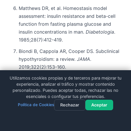
Matthews DR, et al. Homeostasis model
assessment: insulin resistance and beta-cell
function from fasting plasma glucose and
insulin concentrations in man.
Diabetologia
.
1985;28(7):412-419.
Biondi B, Cappola AR, Cooper DS. Subclinical
hypothyroidism: a review.
JAMA
.
2019;322(2):153-160.
Utilizamos cookies propias y de terceros para mejorar tu
Gregor MF, Hotamisligil GS. Inflammatory
experiencia, analizar el tráfico y mostrar contenido
mechanisms in obesity.
Annu Rev Immunol
.
personalizado. Puedes aceptar todas, rechazar las no
2011;29:415-445.
esenciales o configurar tus preferencias.
Política de Cookies
Rechazar
Aceptar
Ridker PM. A test in context: high-sensitivity
C-reactive protein.
J Am Coll Cardiol
.
2016;67(6):712-723.
Contacto
Llamar
WhatsApp
Dieta Gratuita