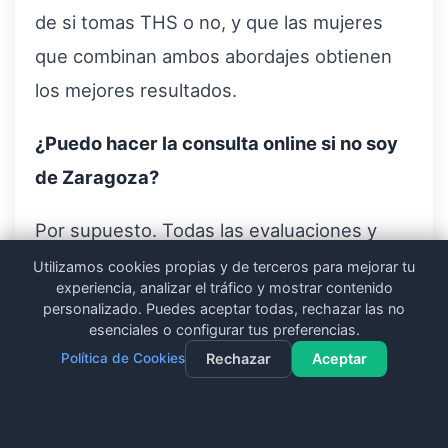
de si tomas THS o no, y que las mujeres
que combinan ambos abordajes obtienen
los mejores resultados.
¿Puedo hacer la consulta online si no soy
de Zaragoza?
Por supuesto. Todas las evaluaciones y
protocolos que realizamos para
Utilizamos cookies propias y de terceros para mejorar tu
experiencia, analizar el tráfico y mostrar contenido
menopausia y metabolismo pueden
personalizado. Puedes aceptar todas, rechazar las no
esenciales o configurar tus preferencias.
hacerse online con el mismo nivel de
Política de Cookies
Rechazar
Aceptar
personalización. Atendemos mujeres de
toda España que necesitan un abordaje
Contacto
Llamar
WhatsApp
Dieta Gratuita
que vaya mucho más allá de “come menos