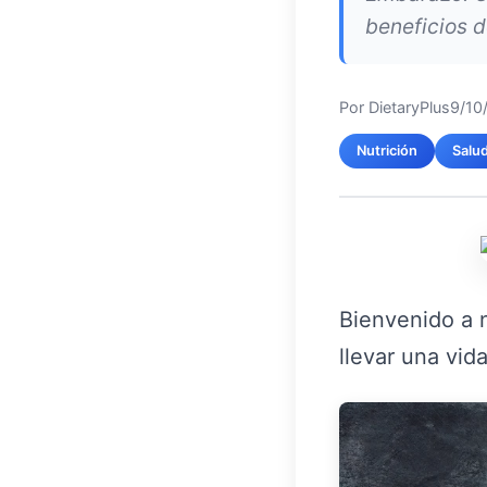
beneficios d
Por
DietaryPlus
9/10
Nutrición
Salu
Bienvenido a 
llevar una vid