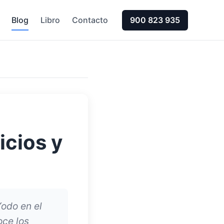
Blog
Libro
Contacto
900 823 935
icios y
Yodo en el
oce los