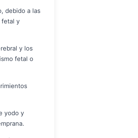
, debido a las
fetal y
rebral y los
ismo fetal o
erimientos
de yodo y
temprana.