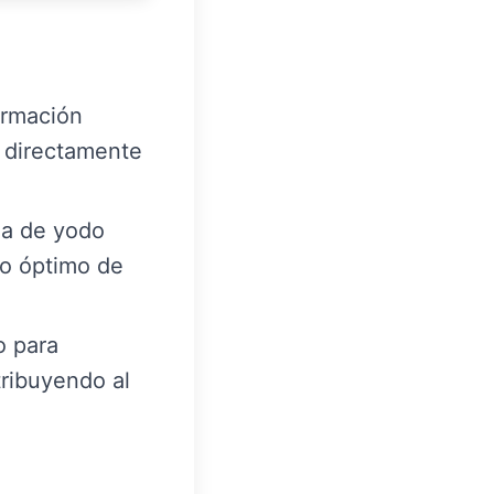
ormación
e directamente
da de yodo
lo óptimo de
o para
tribuyendo al