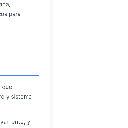
apa,
cos para
, que
ro y sistema
ivamente, y