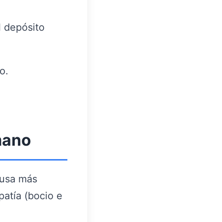
l depósito
o.
mano
ausa más
atía (bocio e