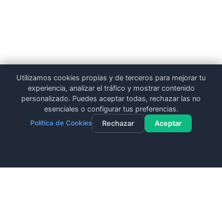
Utilizamos cookies propias y de terceros para mejorar tu
experiencia, analizar el tráfico y mostrar contenido
personalizado. Puedes aceptar todas, rechazar las no
esenciales o configurar tus preferencias.
Política de Cookies
Rechazar
Aceptar
Contacto
Llamar
WhatsApp
Dieta Gratuita
DietaryPlus