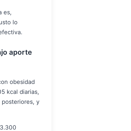
a es,
usto lo
fectiva.
jo aporte
 con obesidad
 kcal diarias,
 posteriores, y
 3.300