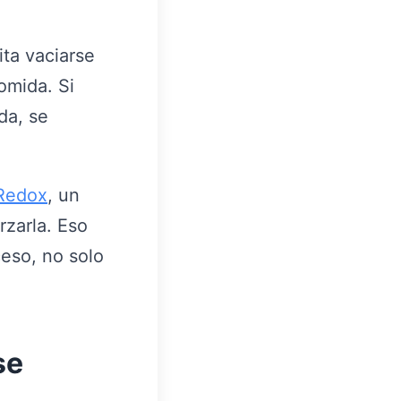
ita vaciarse
omida. Si
da, se
Redox
, un
rzarla. Eso
ceso, no solo
se