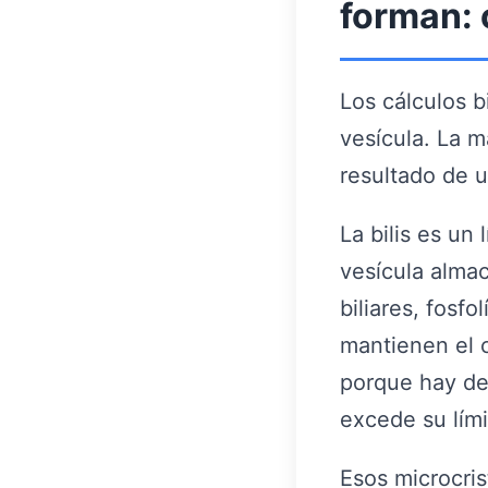
forman: c
Los cálculos b
vesícula. La m
resultado de u
La bilis es un
vesícula almac
biliares, fosfo
mantienen el c
porque hay dem
excede su lími
Esos microcris