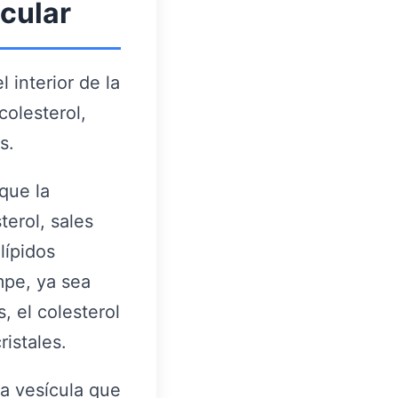
icular
 interior de la
colesterol,
s.
que la
erol, sales
olípidos
mpe, ya sea
, el colesterol
ristales.
na vesícula que