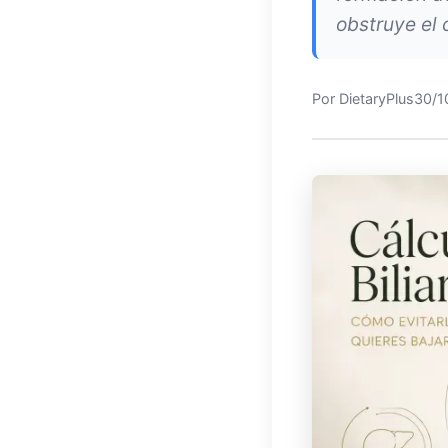
obstruye el 
Por
DietaryPlus
30/1