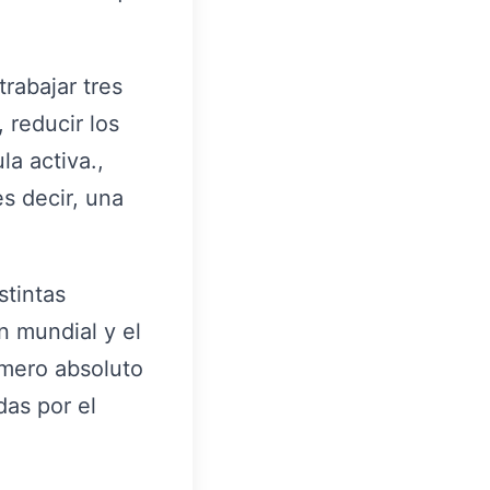
rabajar tres
, reducir los
la activa.,
es decir, una
stintas
n mundial y el
úmero absoluto
as por el