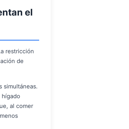
entan el
a restricción
mación de
s simultáneas.
l hígado
que, al comer
e menos