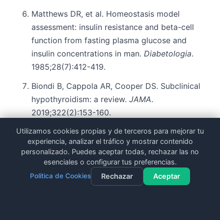
Matthews DR, et al. Homeostasis model
assessment: insulin resistance and beta-cell
function from fasting plasma glucose and
insulin concentrations in man.
Diabetologia
.
1985;28(7):412-419.
Biondi B, Cappola AR, Cooper DS. Subclinical
hypothyroidism: a review.
JAMA
.
2019;322(2):153-160.
Utilizamos cookies propias y de terceros para mejorar tu
Gregor MF, Hotamisligil GS. Inflammatory
experiencia, analizar el tráfico y mostrar contenido
mechanisms in obesity.
Annu Rev Immunol
.
personalizado. Puedes aceptar todas, rechazar las no
2011;29:415-445.
esenciales o configurar tus preferencias.
Política de Cookies
Rechazar
Aceptar
Ridker PM. A test in context: high-sensitivity
C-reactive protein.
J Am Coll Cardiol
.
2016;67(6):712-723.
Contacto
Llamar
WhatsApp
Dieta Gratuita