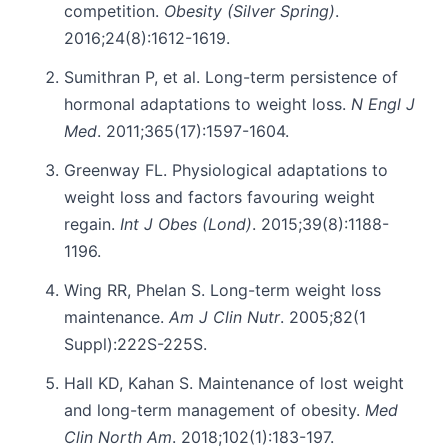
competition.
Obesity (Silver Spring)
.
2016;24(8):1612-1619.
Sumithran P, et al. Long-term persistence of
hormonal adaptations to weight loss.
N Engl J
Med
. 2011;365(17):1597-1604.
Greenway FL. Physiological adaptations to
weight loss and factors favouring weight
regain.
Int J Obes (Lond)
. 2015;39(8):1188-
1196.
Wing RR, Phelan S. Long-term weight loss
maintenance.
Am J Clin Nutr
. 2005;82(1
Suppl):222S-225S.
Hall KD, Kahan S. Maintenance of lost weight
and long-term management of obesity.
Med
Clin North Am
. 2018;102(1):183-197.